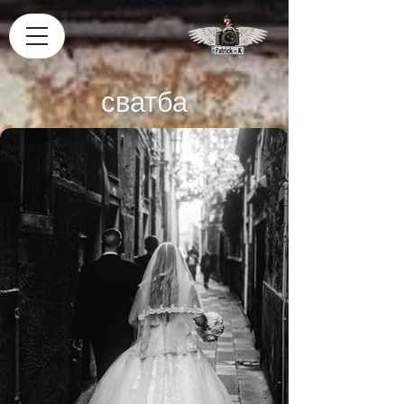
сватба