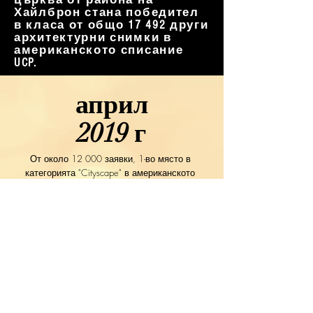
Хайлброн стана победител
в класа от общо 17 492 други
архитектурни снимки в
американското списание
UCP.
април
2019 г
От около 12 000 заявки, 1-во място в
категорията "Cityscape" в американското
списание UCP и предварителна
квалификация в Magnum Photos.
Да си призная: За тази снимка наистина
отидох до мястото с 2 приятели, за да
направя снимка. Струваше си.